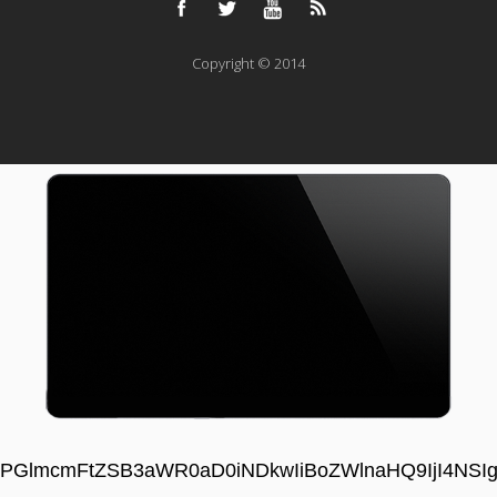
Copyright © 2014
PGlmcmFtZSB3aWR0aD0iNDkwIiBoZWlnaHQ9IjI4NS