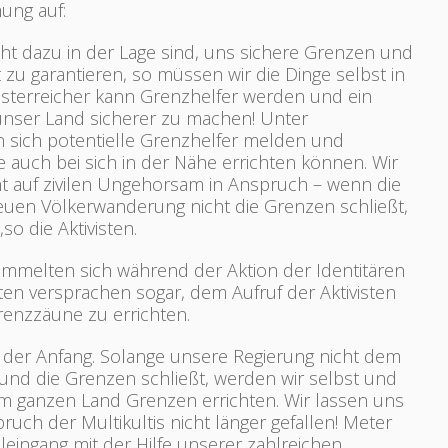
ung auf:
cht dazu in der Lage sind, uns sichere Grenzen und
 zu garantieren, so müssen wir die Dinge selbst in
sterreicher kann Grenzhelfer werden und ein
unser Land sicherer zu machen! Unter
sich potentielle Grenzhelfer melden und
e auch bei sich in der Nähe errichten können. Wir
 auf zivilen Ungehorsam in Anspruch – wenn die
 neuen Völkerwanderung nicht die Grenzen schließt,
,so die Aktivisten.
ammelten sich während der Aktion der Identitären
ten versprachen sogar, dem Aufruf der Aktivisten
renzzäune zu errichten.
st der Anfang. Solange unsere Regierung nicht dem
 und die Grenzen schließt, werden wir selbst und
 im ganzen Land Grenzen errichten. Wir lassen uns
ch der Multikultis nicht länger gefallen! Meter
leingang mit der Hilfe unserer zahlreichen