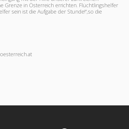
 Grenze in Österreich errichten. Flüchtlingshelfer
lfer sein ist die Aufgabe der Stunde!“,so die
esterreich.at