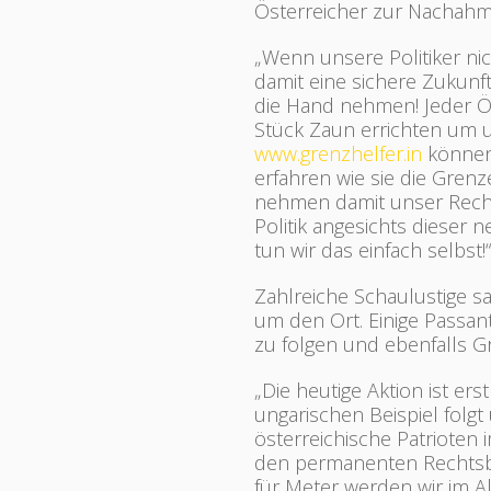
Österreicher zur Nachahm
„Wenn unsere Politiker ni
damit eine sichere Zukunft
die Hand nehmen! Jeder Ö
Stück Zaun errichten um 
www.grenzhelfer.in
können 
erfahren wie sie die Grenz
nehmen damit unser Recht
Politik angesichts dieser
tun wir das einfach selbst!“
Zahlreiche Schaulustige s
um den Ort. Einige Passan
zu folgen und ebenfalls G
„Die heutige Aktion ist er
ungarischen Beispiel folgt
österreichische Patrioten
den permanenten Rechtsbru
für Meter werden wir im Al