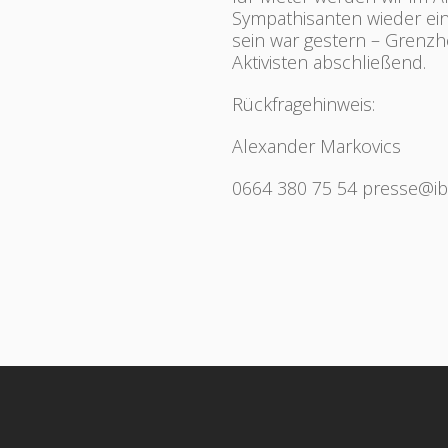
Sympathisanten wieder eine
sein war gestern – Grenzhe
Aktivisten abschließend.
Rückfragehinweis:
Alexander Markovics
0664 380 75 54
presse@ibo