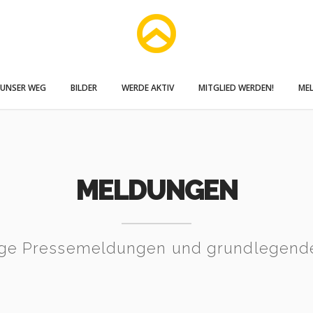
UNSER WEG
BILDER
WERDE AKTIV
MITGLIED WERDEN!
ME
MELDUNGEN
ige Pressemeldungen und grundlegende