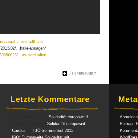
pressemitt…er-stadthalle/
at/2013/02/…halle-absagen/
260686625/…us-Norditalien
LIEN PERMANENT
Letzte Kommentare
Meta
melchisedek jun bei
Solidarität europaweit!
Anmelden
Alexander Bork bei
Solidarität europaweit!
Beitrags-
Carolus
bei
IBÖ-Sommerfest 2013
Kommenta
IBÖ: Europaweite Solidarität mit
WordPres