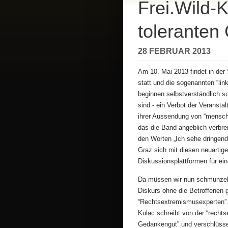
Frei.Wild-
toleranten
28 FEBRUAR 2013
Am 10. Mai 2013 findet in der
statt und die sogenannten “li
beginnen selbstverständlich sof
sind - ein Verbot der Veranstal
ihrer Aussendung von “mensc
das die Band angeblich verbrei
den Worten „Ich sehe dringen
Graz sich mit diesen neuarti
Diskussionsplattformen für ein
Da müssen wir nun schmunzeln.
Diskurs ohne die Betroffenen g
“Rechtsextremismusexperten”
Kulac schreibt von der “recht
Gedankengut” und verschlüsse