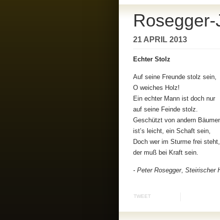
Rosegger-J
21 APRIL 2013
Echter Stolz
Auf seine Freunde stolz sein,
O weiches Holz!
Ein echter Mann ist doch nur
auf seine Feinde stolz.
Geschützt von andern Bäume
ist’s leicht, ein Schaft sein,
Doch wer im Sturme frei steht,
der muß bei Kraft sein.
- Peter Rosegger
,
Steirischer 
TWEET