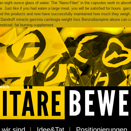
 eight ounce glass of water. The “Nano-Fiber” in the capsules work to absorb t
have. Just like if you had eaten a large meal, you will be satisfied for hours.
sed the products and now have successfully maintained how much they weigh. W
 Dandruff miracle garcinia cambogia weight loss Benzodiazepine abuse can ca
 noticed. fat burning supplement
eich
wir sind
Idee&Tat
Positionierungen