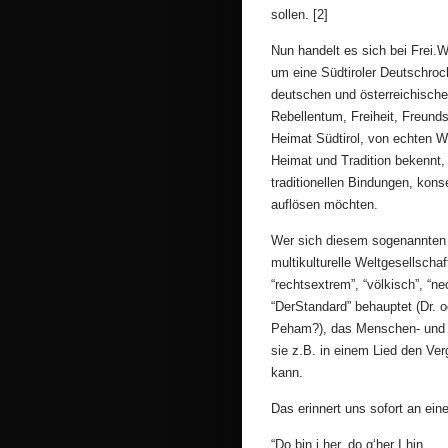
sollen. [2]
Nun handelt es sich bei Frei.
um eine Südtiroler Deutschroc
deutschen und österreichische
Rebellentum, Freiheit, Freund
Heimat Südtirol, von echten W
Heimat und Tradition bekennt, i
traditionellen Bindungen, kons
auflösen möchten.
Wer sich diesem sogenannten “F
multikulturelle Weltgesellscha
“rechtsextrem”, “völkisch”, “n
“DerStandard” behauptet (Dr. o
Peham?), das Menschen- und Wel
sie z.B. in einem Lied den Ve
kann.
Das erinnert uns sofort an eine
“Do bin i her, do g‘her I hin