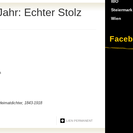
IBÖ
ahr: Echter Stolz
Steiermark
Wien
Face
n
Heimatdichter, 1843-1918
LIEN PERMANENT