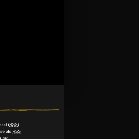
Feed (
RSS
)
re als
RSS
s.org