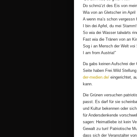
Do schmü‘zt des Eis von mein
Wia von an Gletscher im April
A wenn ma’s schon vergessn 
I bin dei Apfel, du mei Stamm!
So wia dei Wasser talwärts rin
Fast wia die Tränen von an Ki
Sog i an Mensch der Welt voi S
I am from Austria!”
Da gabs keinen Aufschrei der 
Seite haben Frei.Wild Stellun
der-medien.de/
eingerichtet, a
kann.
Die Grünen versuchen patriotisc
passt. Es darf für sie scheinb
und Kultur bekennen oder sic
für Andersdenkende vorschweb
sagen: Heimatliebe ist kein V
Gewalt zu tun! Patriotische Mu
dass sich der Veranstalter von