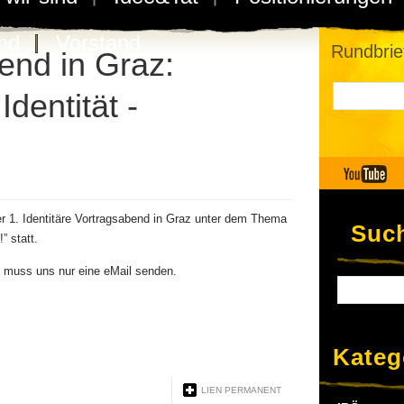
nd
Vorstand
Rundbrie
end in Graz:
Identität -
er 1. Identitäre Vortragsabend in Graz unter dem Thema
Suc
” statt.
 muss uns nur eine eMail senden.
Kateg
LIEN PERMANENT