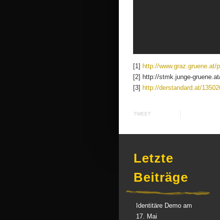
[1]
http://www.graz.gruene.at/
[2] http://stmk.junge-gruene.
[3]
http://derstandard.at/1350
TWEET
Letzte
Beiträge
Identitäre Demo am
17. Mai