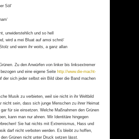
er Söl‘
ham‘
nt, unwiderstehlich und so hell
nd, wird a mei Bluat auf amoi schnö‘
tolz und wann ihr woits, a ganz allan
Grünen. Zu den Anwürfen von linker bis linksextremer
g bezogen und eine eigene Seite
http://www.die-macht-
uf der sich jeder selbst ein Bild über die Band machen
he Musik zu verbieten, weil sie nicht in ihr Weltbild
ar nicht sein, dass sich junge Menschen zu ihrer Heimat
h gar für sie einsetzen. Welche Maßnahmen den Grünen
en, kann man nur ahnen. Wir Identitäre hingegen
erbrechen! Sie hat nichts mit Extremismus, Hass und
sik darf nicht verboten werden. Es bleibt zu hoffen,
 den Grünen nicht unter Druck setzen lässt.