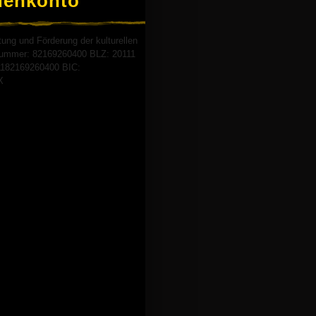
denkonto
tung und Förderung der kulturellen
onummer: 82169260400 BLZ: 20111
182169260400 BIC:
X