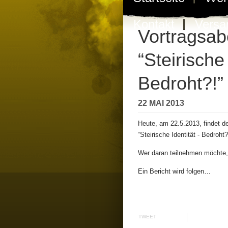
Kontakt
Versa
Vortragsab
“Steirische 
Bedroht?!”
22 MAI 2013
Heute, am 22.5.2013, findet d
“Steirische Identität - Bedroht?!
Wer daran teilnehmen möchte,
Ein Bericht wird folgen…
TWEET