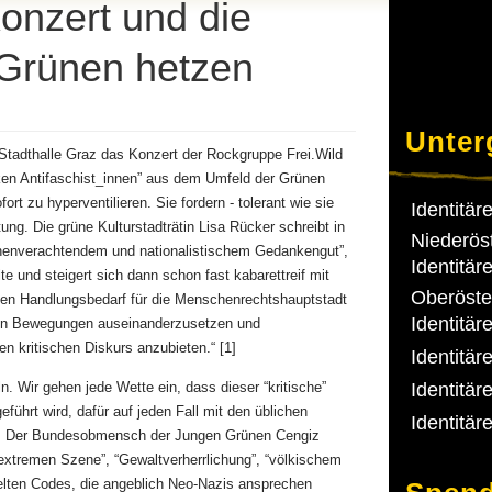
Konzert und die
 Grünen hetzen
Unter
 Stadthalle Graz das Konzert der Rockgruppe Frei.Wild
nken Antifaschist_innen” aus dem Umfeld der Grünen
ort zu hyperventilieren. Sie fordern - tolerant wie sie
Identitä
tung. Die grüne Kulturstadträtin Lisa Rücker schreibt in
Niederös
henverachtendem und nationalistischem Gedankengut”,
Identitä
te und steigert sich dann schon fast kabarettreif mit
Oberöste
den Handlungsbedarf für die Menschenrechtshauptstadt
Identitä
gen Bewegungen auseinanderzusetzen und
en kritischen Diskurs anzubieten.“ [1]
Identitä
 Wir gehen jede Wette ein, dass dieser “kritische”
Identitär
eführt wird, dafür auf jeden Fall mit den üblichen
Identitä
. Der Bundesobmensch der Jungen Grünen Cengiz
sextremen Szene”, “Gewaltverherrlichung”, “völkischem
lten Codes, die angeblich Neo-Nazis ansprechen