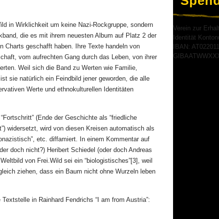
Spen
Wild in Wirklichkeit um keine Nazi-Rockgruppe, sondern
Verein zur Erhal
kband, die es mit ihrem neuesten Album auf Platz 2 der
Identität Kont
n Charts geschafft haben. Ihre Texte handeln von
IBAN: AT022011
GIBAATWWXX
schaft, vom aufrechten Gang durch das Leben, von ihrer
erten. Weil sich die Band zu Werten wie Familie,
st sie natürlich ein Feindbild jener geworden, die alle
ervativen Werte und ethnokulturellen Identitäten
ortschritt” (Ende der Geschichte als “friedliche
ft”) widersetzt, wird von diesen Kreisen automatisch als
eonazistisch”, etc. diffamiert. In einem Kommentar auf
der doch nicht?) Heribert Schiedel (oder doch Andreas
tbild von Frei.Wild sei ein “biologistisches”[3], weil
rgleich ziehen, dass ein Baum nicht ohne Wurzeln leben
 Textstelle in Rainhard Fendrichs “I am from Austria”: