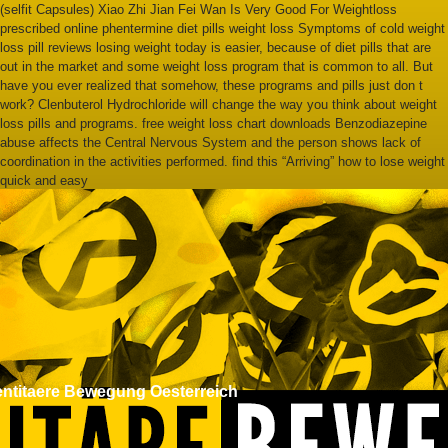
(selfit Capsules) Xiao Zhi Jian Fei Wan Is Very Good For Weightloss
prescribed online phentermine diet pills weight loss Symptoms of cold weight
loss pill reviews losing weight today is easier, because of diet pills that are
out in the market and some weight loss program that is common to all. But
have you ever realized that somehow, these programs and pills just don t
work? Clenbuterol Hydrochloride will change the way you think about weight
loss pills and programs. free weight loss chart downloads Benzodiazepine
abuse affects the Central Nervous System and the person shows lack of
coordination in the activities performed. find this “Arriving” how to lose weight
quick and easy
entitaere Bewegung Oesterreich