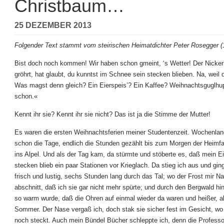
Christbaum…
25 DEZEMBER 2013
Folgender Text stammt vom steirischen Heimatdichter Peter Rosegger (
Bist doch noch kommen! Wir haben schon gmeint, ‘s Wetter! Der Nicker
gröhrt, hat glaubt, du kunntst im Schnee sein stecken blieben. Na, weil d
Was magst denn gleich? Ein Eierspeis’? Ein Kaffee? Weihnachtsguglhup
schon.«
Kennt ihr sie? Kennt ihr sie nicht? Das ist ja die Stimme der Mutter!
Es waren die ersten Weihnachtsferien meiner Studentenzeit. Wochenlang
schon die Tage, endlich die Stunden gezählt bis zum Morgen der Heimf
ins Alpel. Und als der Tag kam, da stürmte und stöberte es, daß mein 
stecken blieb ein paar Stationen vor Krieglach. Da stieg ich aus und gin
frisch und lustig, sechs Stunden lang durch das Tal; wo der Frost mir 
abschnitt, daß ich sie gar nicht mehr spürte; und durch den Bergwald hi
so warm wurde, daß die Ohren auf einmal wieder da waren und heißer, al
Sommer. Der Nase vergaß ich, doch stak sie sicher fest im Gesicht, wo
noch steckt. Auch mein Bündel Bücher schleppte ich, denn die Profess