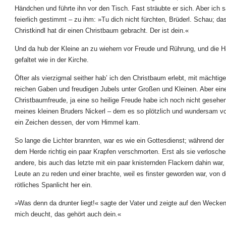
Händchen und führte ihn vor den Tisch. Fast sträubte er sich. Aber ich s
feierlich gestimmt – zu ihm: »Tu dich nicht fürchten, Brüderl. Schau; das
Christkindl hat dir einen Christbaum gebracht. Der ist dein.«
Und da hub der Kleine an zu wiehern vor Freude und Rührung, und die Hä
gefaltet wie in der Kirche.
Öfter als vierzigmal seither hab’ ich den Christbaum erlebt, mit mächtig
reichen Gaben und freudigen Jubels unter Großen und Kleinen. Aber ein
Christbaumfreude, ja eine so heilige Freude habe ich noch nicht gesehen
meines kleinen Bruders Nickerl – dem es so plötzlich und wundersam vo
ein Zeichen dessen, der vom Himmel kam.
So lange die Lichter brannten, war es wie ein Gottesdienst; während der
dem Herde richtig ein paar Krapfen verschmorten. Erst als sie verlosch
andere, bis auch das letzte mit ein paar knisternden Flackern dahin war,
Leute an zu reden und einer brachte, weil es finster geworden war, von 
rötliches Spanlicht her ein.
»Was denn da drunter liegt!« sagte der Vater und zeigte auf den Wecken
mich deucht, das gehört auch dein.«