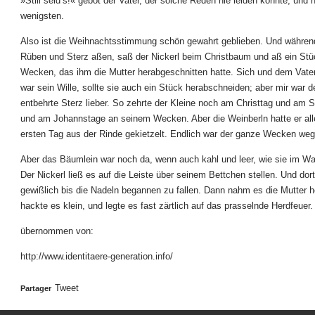
»Still seid’s!« gebot der Vater, der solche Reden nie leiden konnte, und
wenigsten.
Also ist die Weihnachtsstimmung schön gewahrt geblieben. Und währen
Rüben und Sterz aßen, saß der Nickerl beim Christbaum und aß ein St
Wecken, das ihm die Mutter herabgeschnitten hatte. Sich und dem Vater
war sein Wille, sollte sie auch ein Stück herabschneiden; aber mir war d
entbehrte Sterz lieber. So zehrte der Kleine noch am Christtag und am 
und am Johannstage an seinem Wecken. Aber die Weinberln hatte er al
ersten Tag aus der Rinde gekietzelt. Endlich war der ganze Wecken weg
Aber das Bäumlein war noch da, wenn auch kahl und leer, wie sie im Wa
Der Nickerl ließ es auf die Leiste über seinem Bettchen stellen. Und dor
gewißlich bis die Nadeln begannen zu fallen. Dann nahm es die Mutter h
hackte es klein, und legte es fast zärtlich auf das prasselnde Herdfeuer.
übernommen von:
http://www.identitaere-generation.info/
Tweet
Partager