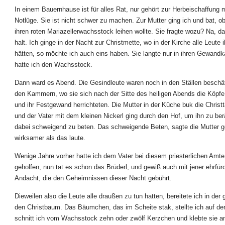
In einem Bauernhause ist für alles Rat, nur gehört zur Herbeischaffung
Notlüge. Sie ist nicht schwer zu machen. Zur Mutter ging ich und bat, ob
ihren roten Mariazellerwachsstock leihen wollte. Sie fragte wozu? Na, da
halt. Ich ginge in der Nacht zur Christmette, wo in der Kirche alle Leute i
hätten, so möchte ich auch eins haben. Sie langte nur in ihren Gewandk
hatte ich den Wachsstock.
Dann ward es Abend. Die Gesindleute waren noch in den Ställen beschäft
den Kammern, wo sie sich nach der Sitte des heiligen Abends die Köpf
und ihr Festgewand herrichteten. Die Mutter in der Küche buk die Chris
und der Vater mit dem kleinen Nickerl ging durch den Hof, um ihn zu be
dabei schweigend zu beten. Das schweigende Beten, sagte die Mutter ge
wirksamer als das laute.
Wenige Jahre vorher hatte ich dem Vater bei diesem priesterlichen Amt
geholfen, nun tat es schon das Brüderl, und gewiß auch mit jener ehrfür
Andacht, die den Geheimnissen dieser Nacht gebührt.
Dieweilen also die Leute alle draußen zu tun hatten, bereitete ich in der
den Christbaum. Das Bäumchen, das im Scheite stak, stellte ich auf de
schnitt ich vom Wachsstock zehn oder zwölf Kerzchen und klebte sie an