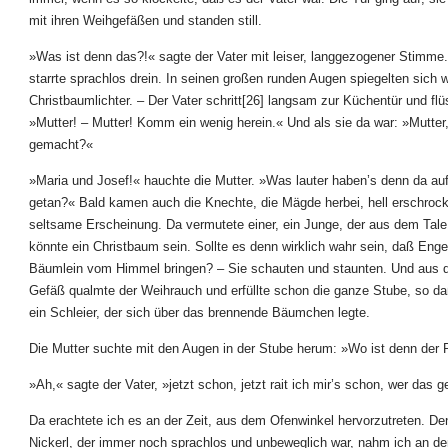
mit ihren Weihgefäßen und standen still.
»Was ist denn das?!« sagte der Vater mit leiser, langgezogener Stimme.
starrte sprachlos drein. In seinen großen runden Augen spiegelten sich w
Christbaumlichter. – Der Vater schritt[26] langsam zur Küchentür und flü
»Mutter! – Mutter! Komm ein wenig herein.« Und als sie da war: »Mutter
gemacht?«
»Maria und Josef!« hauchte die Mutter. »Was lauter haben’s denn da au
getan?« Bald kamen auch die Knechte, die Mägde herbei, hell erschrock
seltsame Erscheinung. Da vermutete einer, ein Junge, der aus dem Tale
könnte ein Christbaum sein. Sollte es denn wirklich wahr sein, daß Enge
Bäumlein vom Himmel bringen? – Sie schauten und staunten. Und aus 
Gefäß qualmte der Weihrauch und erfüllte schon die ganze Stube, so da
ein Schleier, der sich über das brennende Bäumchen legte.
Die Mutter suchte mit den Augen in der Stube herum: »Wo ist denn der 
»Ah,« sagte der Vater, »jetzt schon, jetzt rait ich mir’s schon, wer das g
Da erachtete ich es an der Zeit, aus dem Ofenwinkel hervorzutreten. De
Nickerl, der immer noch sprachlos und unbeweglich war, nahm ich an d