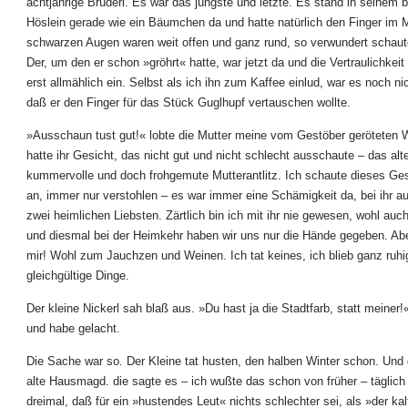
achtjährige Brüderl. Es war das jüngste und letzte. Es stand in seinem 
Höslein gerade wie ein Bäumchen da und hatte natürlich den Finger im 
schwarzen Augen waren weit offen und ganz rund, so verwundert schaut
Der, um den er schon »gröhrt« hatte, war jetzt da und die Vertraulichkeit 
erst allmählich ein. Selbst als ich ihn zum Kaffee einlud, war es noch nic
daß er den Finger für das Stück Guglhupf vertauschen wollte.
»Ausschaun tust gut!« lobte die Mutter meine vom Gestöber geröteten 
hatte ihr Gesicht, das nicht gut und nicht schlecht ausschaute – das alt
kummervolle und doch frohgemute Mutterantlitz. Ich schaute dieses Ges
an, immer nur verstohlen – es war immer eine Schämigkeit da, bei ihr au
zwei heimlichen Liebsten. Zärtlich bin ich mit ihr nie gewesen, wohl auch
und diesmal bei der Heimkehr haben wir uns nur die Hände gegeben. Ab
mir! Wohl zum Jauchzen und Weinen. Ich tat keines, ich blieb ganz ruhi
gleichgültige Dinge.
Der kleine Nickerl sah blaß aus. »Du hast ja die Stadtfarb, statt meiner!
und habe gelacht.
Die Sache war so. Der Kleine tat husten, den halben Winter schon. Und 
alte Hausmagd. die sagte es – ich wußte das schon von früher – täglic
dreimal, daß für ein »hustendes Leut« nichts schlechter sei, als »der kal