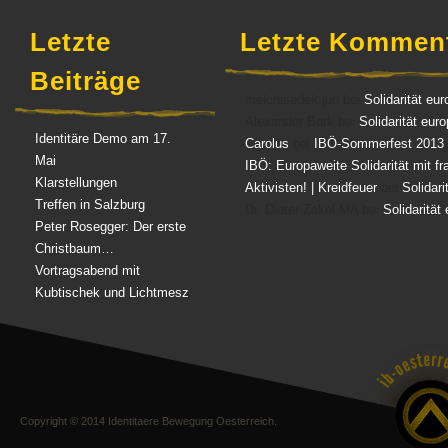
Letzte
Letzte Kommen
Beiträge
melchisedek jun bei
Solidarität eur
Alexander Bork bei
Solidarität eur
Identitäre Demo am 17.
Carolus
bei
IBÖ-Sommerfest 2013
Mai
IBÖ: Europaweite Solidarität mit f
Klarstellungen
Aktivisten! | Kreidfeuer
bei
Solidari
Treffen in Salzburg
Dr. Dieter Zakel MA bei
Solidarität
Peter Rosegger: Der erste
Christbaum…
Vortragsabend mit
Kubtischek und Lichtmesz
Copyright © 2014 Identitaere Bewegung Oesterreich.