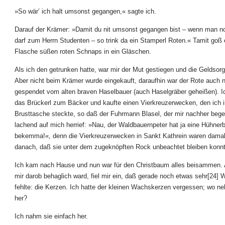
»So wär’ ich halt umsonst gegangen,« sagte ich.
Darauf der Krämer: »Damit du nit umsonst gegangen bist – wenn man n
darf zum Herrn Studenten – so trink da ein Stamperl Roten.« Tamit goß 
Flasche süßen roten Schnaps in ein Gläschen.
Als ich den getrunken hatte, war mir der Mut gestiegen und die Geldsor
Aber nicht beim Krämer wurde eingekauft, daraufhin war der Rote auch n
gespendet vom alten braven Haselbauer (auch Haselgräber geheißen). I
das Brückerl zum Bäcker und kaufte einen Vierkreuzerwecken, den ich i
Brusttasche steckte, so daß der Fuhrmann Blasel, der mir nachher bege
lachend auf mich herrief: »Nau, der Waldbauernpeter hat ja eine Hühnerb
bekemma!«, denn die Vierkreuzerwecken in Sankt Kathrein waren damal
danach, daß sie unter dem zugeknöpften Rock unbeachtet bleiben konn
Ich kam nach Hause und nun war für den Christbaum alles beisammen.
mir darob behaglich ward, fiel mir ein, daß gerade noch etwas sehr[24] 
fehlte: die Kerzen. Ich hatte der kleinen Wachskerzen vergessen; wo ne
her?
Ich nahm sie einfach her.