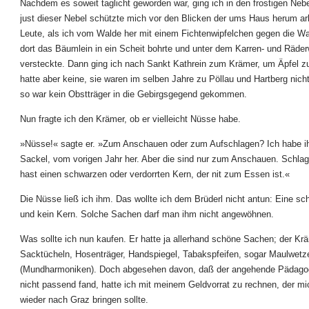
Nachdem es soweit taglicht geworden war, ging ich in den frostigen Neb
just dieser Nebel schützte mich vor den Blicken der ums Haus herum ar
Leute, als ich vom Walde her mit einem Fichtenwipfelchen gegen die Wag
dort das Bäumlein in ein Scheit bohrte und unter dem Karren- und Räde
versteckte. Dann ging ich nach Sankt Kathrein zum Krämer, um Äpfel z
hatte aber keine, sie waren im selben Jahre zu Pöllau und Hartberg nich
so war kein Obstträger in die Gebirgsgegend gekommen.
Nun fragte ich den Krämer, ob er vielleicht Nüsse habe.
»Nüsse!« sagte er. »Zum Anschauen oder zum Aufschlagen? Ich habe ih
Sackel, vom vorigen Jahr her. Aber die sind nur zum Anschauen. Schlags
hast einen schwarzen oder verdorrten Kern, der nit zum Essen ist.«
Die Nüsse ließ ich ihm. Das wollte ich dem Brüderl nicht antun: Eine s
und kein Kern. Solche Sachen darf man ihm nicht angewöhnen.
Was sollte ich nun kaufen. Er hatte ja allerhand schöne Sachen; der Kr
Sacktücheln, Hosenträger, Handspiegel, Tabakspfeifen, sogar Maulwetz
(Mundharmoniken). Doch abgesehen davon, daß der angehende Pädag
nicht passend fand, hatte ich mit meinem Geldvorrat zu rechnen, der mi
wieder nach Graz bringen sollte.