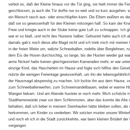
verbot es, daß der Kleine hinaus vor die Tür ging, sie hielt immer die Fe
geschlossen, ja auch die Tür durfte nur so weit und so kurz ausgehen, 
ein Mensch rasch aus- oder einschlüpfen kann. Die Eltern wußten es de
daß sie so gewissenhaft für den Kleinen mitsorgen half. So kam der Kna
Freie und kriegte auch in der Stube keine gute Luft zu schnappen. Ich g
war er so blaß, und nicht des Hustens halber. Gehustet hatte auch ich a
damals gab’s noch diese alte Magd nicht und ich trieb mich mit meinen
in der freien Weite um, wälzte Schneeballen, rodelte über Berglehnen, ru
dem Eis die Hosen durchsichtig, so lange, bis der Husten wieder gut war
arme Nickerl hatte keinen gleichgesinnten Kameraden mehr, er war unt
einzige Kind, das Hascherlein im Hause und fügte sich hilflos den Geset
nützte die wenigen Ferientage gewissenhaft, um ihn der lebensgefährlic
der Hausmagd abspenstig zu machen. Ich lockte ihn aus dem Hause, ver
zum Schneeballenwerfen, zum Schneemandelbauen, wobei er warme Hä
Wangen bekam. Und am Abende hustete er noch mehr. Mich schützte 
Stadtherrenwürde zwar vor dem Schlimmsten, aber das konnte die Alte n
behalten, daß ich lieber in meinem Steinhaufen hätte bleiben sollen, als
herkommen, um Kinder zu verderben. Wir setzten munter unsere Winterf
und noch eh ich in die Stadt zurückkehrte, war beim kleinen Brüderl der
vergangen.