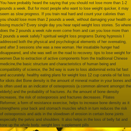
You have probably heard the saying that you should not lose more than 1-2
pounds a week. But for most people who want to lose weight quicker, it may
seem as slow progress. If you train real hard and count your calories than
you should lose more than 2 pounds a week, without damaging your health or
losing muscle? Every single day you hear rapid weight loss stories. So where
does the 2 pounds a week rule even come from and can you lose more than
2 pounds a week safely? spiritual weight loss programs During hypnosis I
addressed both the physical and psychological elements of her overeating,
and after 3 sessions she was a new woman. Her insatiable hunger had
disappeared, and she was well on the road to recovery. tips to lose weight for
women Due to extraction of active components from the traditional Chinese
medicine,the basic structure and characteristics of human being and
compatibility of science, the 3rd way is sure to loss abdominal extra fat fast
and accurately. healthy eating plans for weight loss 12 cup canola oil fat loss
for idiots diet Bone density is the amount of mineral matter in your bones and
is often used as an indicator of osteoporosis (a common aliment amongst the
elderly) and the probability of fractures. As the amount of bone density
increases, the risk of osteoporosis and fractures decreases. Pilates
Reformer, a form of resistance exercise, helps to increase bone density as it
strengthens your back and stomach muscles which in turn reduces the risk
of osteoporosis and aids in the slowdown of erosion in certain bone joints
especially the pelvis and shoulders. It also helps in the loss of belly fat and
tone up the whole body. weight loss supplement pills