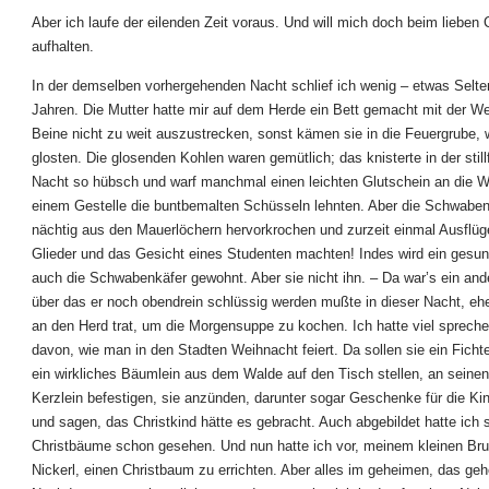
Aber ich laufe der eilenden Zeit voraus. Und will mich doch beim lieben C
aufhalten.
In der demselben vorhergehenden Nacht schlief ich wenig – etwas Selte
Jahren. Die Mutter hatte mir auf dem Herde ein Bett gemacht mit der We
Beine nicht zu weit auszustrecken, sonst kämen sie in die Feuergrube, 
glosten. Die glosenden Kohlen waren gemütlich; das knisterte in der still
Nacht so hübsch und warf manchmal einen leichten Glutschein an die W
einem Gestelle die buntbemalten Schüsseln lehnten. Aber die Schwaben
nächtig aus den Mauerlöchern hervorkrochen und zurzeit einmal Ausflüg
Glieder und das Gesicht eines Studenten machten! Indes wird ein gesu
auch die Schwabenkäfer gewohnt. Aber sie nicht ihn. – Da war’s ein and
über das er noch obendrein schlüssig werden mußte in dieser Nacht, ehe
an den Herd trat, um die Morgensuppe zu kochen. Ich hatte viel spreche
davon, wie man in den Stadten Weihnacht feiert. Da sollen sie ein Fic
ein wirkliches Bäumlein aus dem Walde auf den Tisch stellen, an seine
Kerzlein befestigen, sie anzünden, darunter sogar Geschenke für die Ki
und sagen, das Christkind hätte es gebracht. Auch abgebildet hatte ich 
Christbäume schon gesehen. Und nun hatte ich vor, meinem kleinen Br
Nickerl, einen Christbaum zu errichten. Aber alles im geheimen, das geh