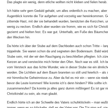
Das plagte ein wenig, denn etliche wollten nicht kleben und fielen herab.
Ich hätte sehr gern Geduld gehabt, um alles ordentlich zu machen, aber
Augenblick konnte die Tür aufgehen und vorzeitig wer hereinkommen. G
zitternde Hast, mit der sie behandelt wurden, benützten die Kerzchen, 
wenig zu necken. Endlich aber wurden sie fromm, wie es sich für Chri
geziemt und hielten fest. Es war gut. Unterhalb, am Fuße des Bäumchen
den Wecken hin.
Da hörte ich über der Stube auf dem Dachboden auch schon Tritte – la
trippelnde. Sie waren schon da und segneten den Bodenraum. Bald würde
Stube sein, mit der wir den Rauchgang zu beschließen pflegten. Ich zün
Kerzen an und versteckte mich hinter den Ofen. Noch war es still. Ich b
vom Versteck aus das lichte Wunder, wie in dieser Stube nie ein ähnlic
worden. Die Lichtlein auf dem Baum brannten so still und feierlich – als
mir himmlische Geheimnisse zu. Aber da fiel es mir ein – wenn sie nied
bevor die Leute kommen! Wie konnte ich’s denn hindern? Wie sollte ich
zusammenrufen? Da konnte ja alles ganz dumm mißlingen! Es ist gar nic
Christkindel zu sein, als man glaubt.
Endlich hörte ich an der Schwelle des Vaters schuhklöckeln – man wuß
immer, wenn es so klöckelte, daß es der Vater war. Die Tür ging auf, sie 