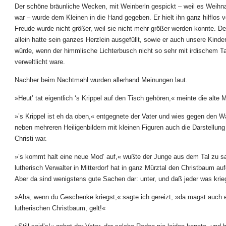
Der schöne bräunliche Wecken, mit Weinberln gespickt – weil es Weih
war – wurde dem Kleinen in die Hand gegeben. Er hielt ihn ganz hilflos v
Freude wurde nicht größer, weil sie nicht mehr größer werden konnte. D
allein hatte sein ganzes Herzlein ausgefüllt, sowie er auch unsere Kinder
würde, wenn der himmlische Lichterbusch nicht so sehr mit irdischem T
verweltlicht ware.
Nachher beim Nachtmahl wurden allerhand Meinungen laut.
»Heut’ tat eigentlich ‘s Krippel auf den Tisch gehören,« meinte die alte 
»’s Krippel ist eh da oben,« entgegnete der Vater und wies gegen den 
neben mehreren Heiligenbildern mit kleinen Figuren auch die Darstellung
Christi war.
»’s kommt halt eine neue Mod’ auf,« wußte der Junge aus dem Tal zu s
lutherisch Verwalter in Mitterdorf hat in ganz Mürztal den Christbaum au
Aber da sind wenigstens gute Sachen dar: unter, und daß jeder was krie
»Aha, wenn du Geschenke kriegst,« sagte ich gereizt, »da magst auch 
lutherischen Christbaum, gelt!«