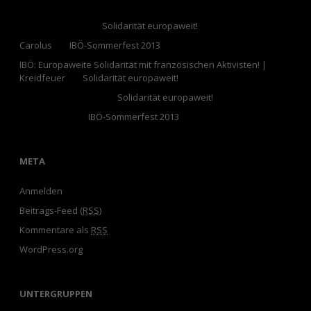
Alexander Bork bei
Solidarität europaweit!
Carolus
bei
IBÖ-Sommerfest 2013
IBÖ: Europaweite Solidarität mit französischen Aktivisten! |
Kreidfeuer
bei
Solidarität europaweit!
Dr. Dieter Zakel MA bei
Solidarität europaweit!
Areopagitos bei
IBÖ-Sommerfest 2013
META
Anmelden
Beitrags-Feed (
RSS
)
Kommentare als
RSS
WordPress.org
UNTERGRUPPEN