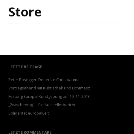
Store
LETZTE BEITRÄGE
Peter Rosegger: Der erste Christbaum…
Vortragsabend mit Kubtischek und Lichtmesz
Festung Europa! Kundgebung am 10. 11. 2013
„Zwischentag“ – Ein Ausstellerbericht
Solidarität europaweit!
LETZTE KOMMENTARE