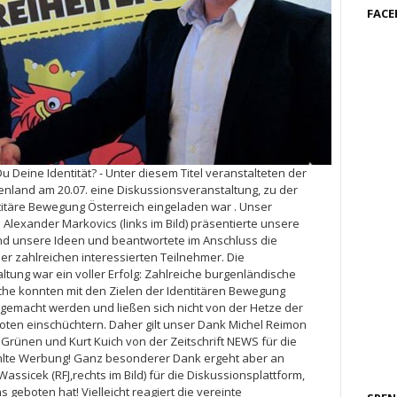
FAC
u Deine Identität? - Unter diesem Titel veranstalteten der
enland am 20.07. eine Diskussionsveranstaltung, zu der
titäre Bewegung Österreich eingeladen war . Unser
lexander Markovics (links im Bild) präsentierte unsere
nd unsere Ideen und beantwortete im Anschluss die
er zahlreichen interessierten Teilnehmer. Die
ltung war ein voller Erfolg: Zahlreiche burgenländische
che konnten mit den Zielen der Identitären Bewegung
 gemacht werden und ließen sich nicht von der Hetze der
ioten einschüchtern. Daher gilt unser Dank Michel Reimon
Grünen und Kurt Kuich von der Zeitschrift NEWS für die
lte Werbung! Ganz besonderer Dank ergeht aber an
assicek (RFJ,rechts im Bild) für die Diskussionsplattform,
ns geboten hat! Vielleicht reagiert die vereinte