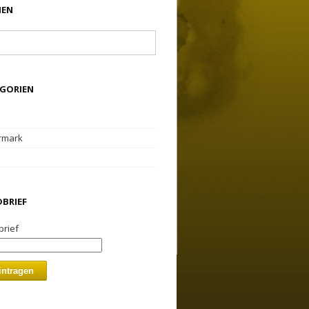
HEN
GORIEN
rmark
BRIEF
rief
intragen