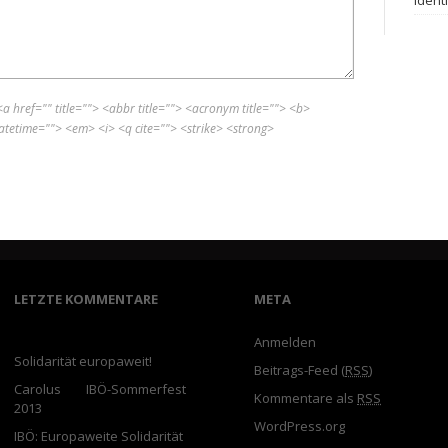
<a href="" title=""> <abbr title=""> <acronym title=""> <b>
atetime=""> <em> <i> <q cite=""> <strike> <strong>
LETZTE KOMMENTARE
META
Alexander Bork bei
Anmelden
Solidarität europaweit!
Beitrags-Feed (
RSS
)
Carolus
bei
IBÖ-Sommerfest
Kommentare als
RSS
2013
WordPress.org
IBÖ: Europaweite Solidarität