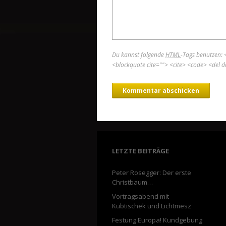
Du kannst folgende
HTML
-Tags benutzen:
<blockquote cite=""> <cite> <code> <del d
LETZTE BEITRÄGE
Peter Rosegger: Der erste
Christbaum…
Vortragsabend mit
Kubtischek und Lichtmesz
Festung Europa! Kundgebung