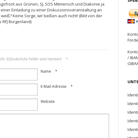
SPE
gsfront aus Grünen, SJ, SOS Mitmensch und Diakonie ja
 einer Einladung zu einer Diskussionsveranstaltung an
 weiß? Keine Sorge, wir beißen auch nicht!
(Bild von der
s RFJ Burgenland)
Konto
Förde
Konto
/ IBA
cht. Erforderliche Felder sind markiert
*
GIBA
Name
*
UNT
E-Mail-Adresse
*
Ident
Website
Ident
Ident
Ident
Ident
Ident