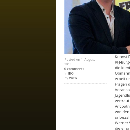
Kennst D
Posted on
1. August
RFJ-Burg
2013
die Iden
0 comments
Obmann A
in
IBÖ
by
Wien
Arbeit u
Fragen d
Veransta
Jugendli
vertraut
Antipatr
von den 
unbezah
Werner W
die er u