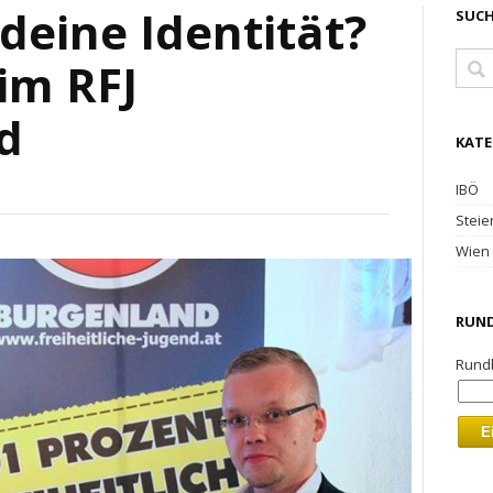
deine Identität?
SUC
im RFJ
d
KATE
IBÖ
Steie
Wien
RUND
Rundb
E