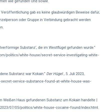
ormen wie gefunden
Und
sowie.
r Veröffentlichung gab es keine glaubwürdigen Beweise dafür,
inzelperson oder Gruppe in Verbindung gebracht werden
n.
ulverförmige Substanz‘, die im Westflügel gefunden wurde.“
com/politics/white-house/secret-service-investigating-white-
ndene Substanz war Kokain.“
Der Hügel
, 5. Juli 2023,
7-secret-service-substance-found-at-white-house-was-
er im Weißen Haus gefundenen Substanz um Kokain handelte |
m/2023/07/05/politics/white-house-cocaine-found/index.html.