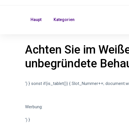
Haupt
Kategorien
Achten Sie im Weiß
unbegründete Behau
') } sonst if(is_tablet()) { Slot_Nummer++; document.wr
Werbung:
') }