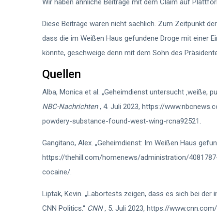
Wir haben ähnliche Beiträge mit dem Claim auf Plattf
Diese Beiträge waren nicht sachlich. Zum Zeitpunkt de
dass die im Weißen Haus gefundene Droge mit einer E
könnte, geschweige denn mit dem Sohn des Präsidente
Quellen
Alba, Monica et al. „Geheimdienst untersucht ‚weiße, p
NBC-Nachrichten
, 4. Juli 2023, https://www.nbcnews.
powdery-substance-found-west-wing-rcna92521.
Gangitano, Alex. „Geheimdienst: Im Weißen Haus gefu
https://thehill.com/homenews/administration/408178
cocaine/.
Liptak, Kevin. „Labortests zeigen, dass es sich bei d
CNN Politics.“
CNN
, 5. Juli 2023, https://www.cnn.co