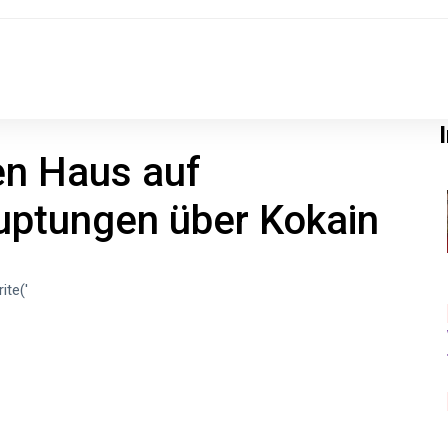
en Haus auf
ptungen über Kokain
ite('