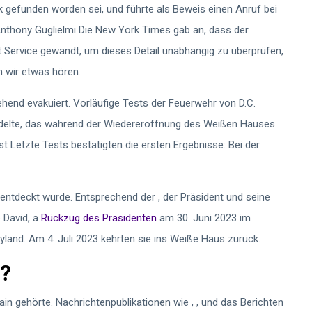
ek gefunden worden sei, und führte als Beweis einen Anruf bei
Anthony Guglielmi
Die New York Times gab an, dass der
 Service gewandt, um dieses Detail unabhängig zu überprüfen,
n wir etwas hören.
nd evakuiert. Vorläufige Tests der Feuerwehr von D.C.
ndelte, das während der Wiedereröffnung des Weißen Hauses
st
Letzte Tests bestätigten die ersten Ergebnisse: Bei der
 entdeckt wurde. Entsprechend der
, der Präsident und seine
 David, a
Rückzug des Präsidenten
am 30. Juni 2023 im
land. Am 4. Juli 2023 kehrten sie ins Weiße Haus zurück.
?
ain gehörte. Nachrichtenpublikationen wie
,
, und das
Berichten