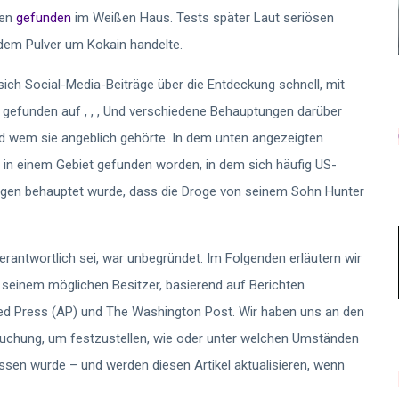
den
gefunden
im Weißen Haus. Tests später Laut seriösen
 dem Pulver um Kokain handelte.
ich Social-Media-Beiträge über die Entdeckung schnell, mit
e gefunden auf
,
,
, Und
verschiedene Behauptungen darüber
nd wem sie angeblich gehörte. In dem unten angezeigten
i in einem Gebiet gefunden worden, in dem sich häufig US-
trägen behauptet wurde, dass die Droge von seinem Sohn Hunter
erantwortlich sei, war unbegründet. Im Folgenden erläutern wir
seinem möglichen Besitzer, basierend auf Berichten
d Press (AP) und The Washington Post. Wir haben uns an den
uchung, um festzustellen, wie oder unter welchen Umständen
assen wurde
– und werden diesen Artikel aktualisieren, wenn