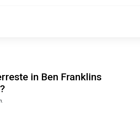
reste in Ben Franklins
?
n.