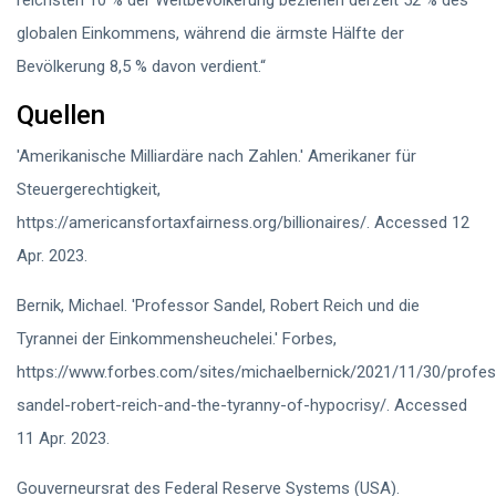
reichsten 10 % der Weltbevölkerung beziehen derzeit 52 % des
globalen Einkommens, während die ärmste Hälfte der
Bevölkerung 8,5 % davon verdient.“
Quellen
'Amerikanische Milliardäre nach Zahlen.' Amerikaner für
Steuergerechtigkeit,
https://americansfortaxfairness.org/billionaires/. Accessed 12
Apr. 2023.
Bernik, Michael. 'Professor Sandel, Robert Reich und die
Tyrannei der Einkommensheuchelei.' Forbes,
https://www.forbes.com/sites/michaelbernick/2021/11/30/profes
sandel-robert-reich-and-the-tyranny-of-hypocrisy/. Accessed
11 Apr. 2023.
Gouverneursrat des Federal Reserve Systems (USA).