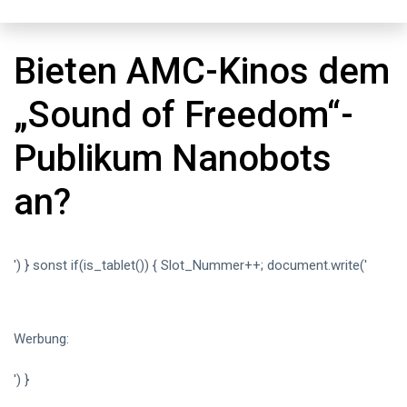
Bieten AMC-Kinos dem
„Sound of Freedom“-
Publikum Nanobots
an?
') } sonst if(is_tablet()) { Slot_Nummer++; document.write('
Werbung:
') }