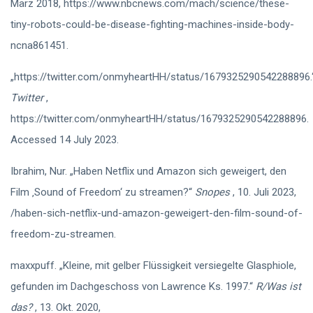
März 2018, https://www.nbcnews.com/mach/science/these-
tiny-robots-could-be-disease-fighting-machines-inside-body-
ncna861451.
„https://twitter.com/onmyheartHH/status/1679325290542288896.
Twitter
,
https://twitter.com/onmyheartHH/status/1679325290542288896.
Accessed 14 July 2023.
Ibrahim, Nur. „Haben Netflix und Amazon sich geweigert, den
Film ‚Sound of Freedom‘ zu streamen?“
Snopes
, 10. Juli 2023,
/haben-sich-netflix-und-amazon-geweigert-den-film-sound-of-
freedom-zu-streamen.
maxxpuff. „Kleine, mit gelber Flüssigkeit versiegelte Glasphiole,
gefunden im Dachgeschoss von Lawrence Ks. 1997.“
R/Was ist
das?
, 13. Okt. 2020,