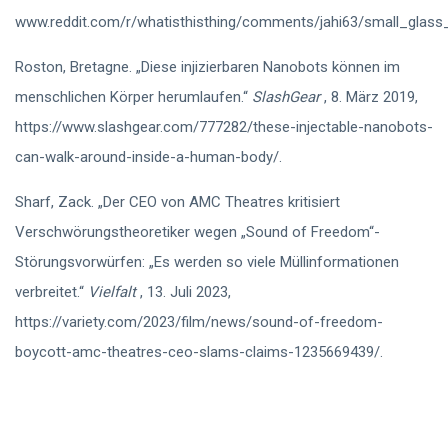
www.reddit.com/r/whatisthisthing/comments/jahi63/small_glass_
Roston, Bretagne. „Diese injizierbaren Nanobots können im
menschlichen Körper herumlaufen.“
SlashGear
, 8. März 2019,
https://www.slashgear.com/777282/these-injectable-nanobots-
can-walk-around-inside-a-human-body/.
Sharf, Zack. „Der CEO von AMC Theatres kritisiert
Verschwörungstheoretiker wegen „Sound of Freedom“-
Störungsvorwürfen: „Es werden so viele Müllinformationen
verbreitet.“
Vielfalt
, 13. Juli 2023,
https://variety.com/2023/film/news/sound-of-freedom-
boycott-amc-theatres-ceo-slams-claims-1235669439/.