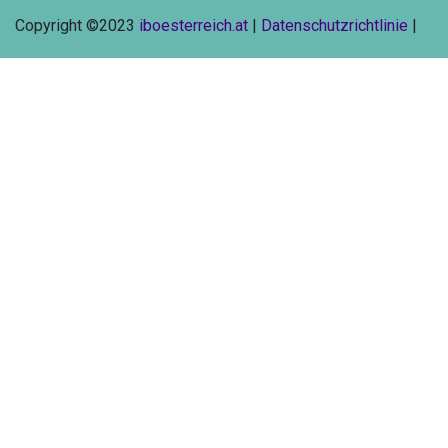
Copyright ©2023
iboesterreich.at
|
Datenschutzrichtlinie
|