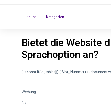
Haupt
Kategorien
Bietet die Website 
Sprachoption an?
') } sonst if(is_tablet()) { Slot_Nummer++; document.wr
Werbung:
') }