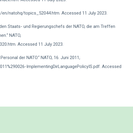
ps/en/natohq/topics_52044.htm. Accessed 11 July 2023.
den Staats- und Regierungschefs der NATO, die am Treffen
hmen.“ NATO,
7320.htm. Accessed 11 July 2023.
e Personal der NATO.“ NATO, 16. Juni 2011,
82011%290026-ImplementingDirLanguagePolicyIS.pdf. Accessed