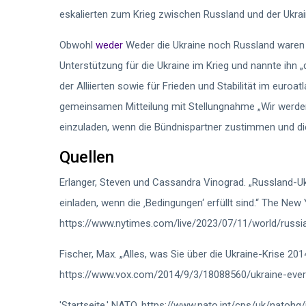
eskalierten zum Krieg zwischen Russland und der Ukrai
Obwohl
weder
Weder die Ukraine noch Russland waren
Unterstützung für die Ukraine im Krieg und nannte ihn 
der Alliierten sowie für Frieden und Stabilität im euroa
gemeinsamen Mitteilung mit Stellungnahme „Wir werden 
einzuladen, wenn die Bündnispartner zustimmen und die
Quellen
Erlanger, Steven und Cassandra Vinograd. „Russland-Ukr
einladen, wenn die ‚Bedingungen‘ erfüllt sind.“ The Ne
https://www.nytimes.com/live/2023/07/11/world/russi
Fischer, Max. „Alles, was Sie über die Ukraine-Krise 2
https://www.vox.com/2014/9/3/18088560/ukraine-ever
'Startseite.' NATO, https://www.nato.int/cps/uk/natohq