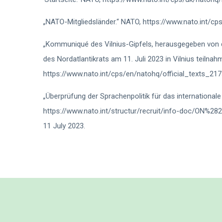
„NATO-Mitgliedsländer.“ NATO, https://www.nato.int/c
„Kommuniqué des Vilnius-Gipfels, herausgegeben von 
des Nordatlantikrats am 11. Juli 2023 in Vilnius teilna
https://www.nato.int/cps/en/natohq/official_texts_21
„Überprüfung der Sprachenpolitik für das international
https://www.nato.int/structur/recruit/info-doc/ON%2
11 July 2023.