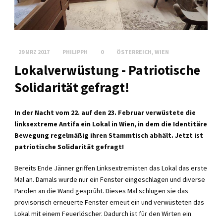
29 MRZ 2017
PHILIPPH
0
ÖSTERREICH
,
WIEN
Lokalverwüstung - Patriotische
Solidarität gefragt!
In der Nacht vom 22. auf den 23. Februar verwüstete die
linksextreme Antifa ein Lokal in Wien, in dem die Identitäre
Bewegung regelmäßig ihren Stammtisch abhält. Jetzt ist
patriotische Solidarität gefragt!
Bereits Ende Jänner griffen Linksextremisten das Lokal das erste
Mal an. Damals wurde nur ein Fenster eingeschlagen und diverse
Parolen an die Wand gesprüht. Dieses Mal schlugen sie das
provisorisch erneuerte Fenster erneut ein und verwüsteten das
Lokal mit einem Feuerlöscher. Dadurch ist für den Wirten ein