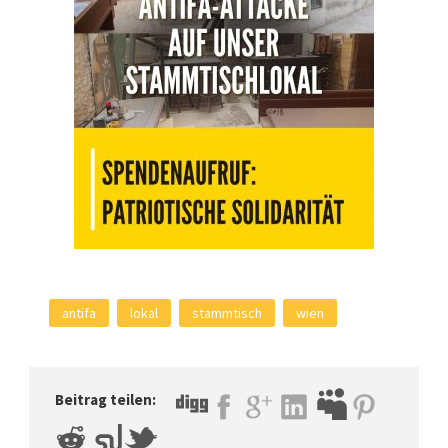
antifa
lokal
stammtisch
wien
Beitrag teilen: