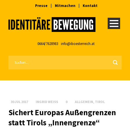
Presse
|
Mitmachen
|
Kontakt
0664/7628983
info@iboesterreich.at
30 JUL 2017
INGRID WEISS
0
ALLGEMEIN
,
TIROL
Sichert Europas Außengrenzen
statt Tirols „Innengrenze“