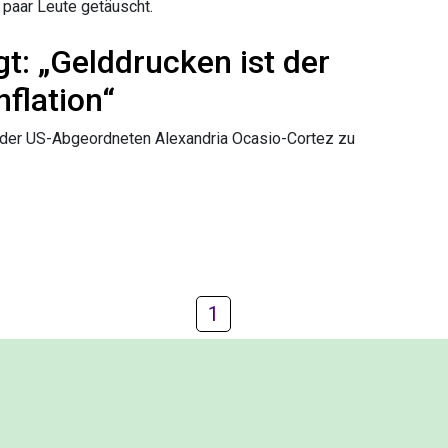
n paar Leute getäuscht.
t: „Gelddrucken ist der
flation“
n der US-Abgeordneten Alexandria Ocasio-Cortez zu
1