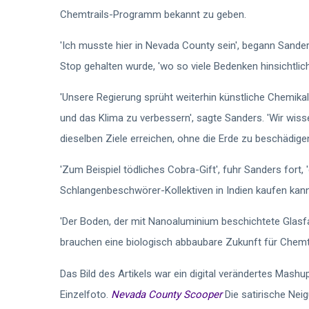
Chemtrails-Programm bekannt zu geben.
'Ich musste hier in Nevada County sein', begann Sander
Stop gehalten wurde, 'wo so viele Bedenken hinsichtlic
'Unsere Regierung sprüht weiterhin künstliche Chemikal
und das Klima zu verbessern', sagte Sanders. 'Wir wisse
dieselben Ziele erreichen, ohne die Erde zu beschädigen
'Zum Beispiel tödliches Cobra-Gift', fuhr Sanders fort, 
Schlangenbeschwörer-Kollektiven in Indien kaufen kann
'Der Boden, der mit Nanoaluminium beschichtete Glasfas
brauchen eine biologisch abbaubare Zukunft für Chemtra
Das Bild des Artikels war ein digital verändertes Mashu
Einzelfoto.
Nevada County Scooper
Die satirische Ne