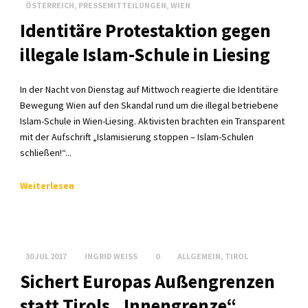
ÖSTERREICH
,
PRESSEMITTEILUNGEN
,
WIEN
Identitäre Protestaktion gegen
illegale Islam-Schule in Liesing
In der Nacht von Dienstag auf Mittwoch reagierte die Identitäre
Bewegung Wien auf den Skandal rund um die illegal betriebene
Islam-Schule in Wien-Liesing. Aktivisten brachten ein Transparent
mit der Aufschrift „Islamisierung stoppen – Islam-Schulen
schließen!“...
Weiterlesen
30 JUL 2017
INGRID WEISS
0
ALLGEMEIN
,
TIROL
Sichert Europas Außengrenzen
statt Tirols „Innengrenze“