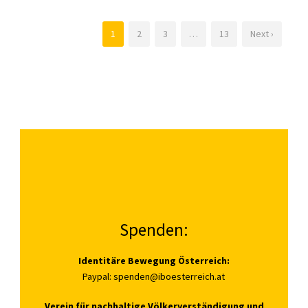
1
2
3
…
13
Next ›
Spenden:
Identitäre Bewegung Österreich:
Paypal:
spenden@iboesterreich.at
Verein für nachhaltige Völkerverständigung und