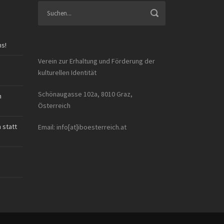
ns!
Verein zur Erhaltung und Förderung der
kulturellen Identität
Schönaugasse 102a, 8010 Graz,
n
Österreich
 statt
Email: info[at]iboesterreich.at