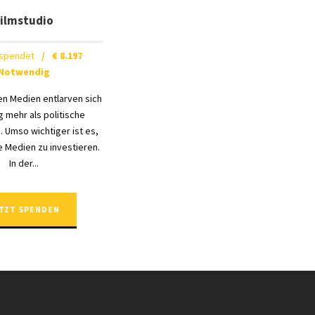
ilmstudio
spendet
/
€ 8.197
Notwendig
ten Medien entlarven sich
g mehr als politische
. Umso wichtiger ist es,
ve Medien zu investieren.
In der...
TZT SPENDEN