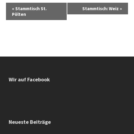
Veranstaltung
«
Stammtisch St.
Stammtisch: Weiz
»
Navigation
Pölten
Wir auf Facebook
Neueste Beiträge