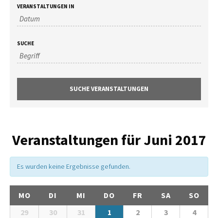
VERANSTALTUNGEN IN
SUCHE
Veranstaltungen für Juni 2017
Es wurden keine Ergebnisse gefunden.
MO
DI
MI
DO
FR
SA
SO
29
30
31
1
2
3
4