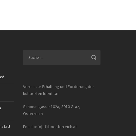
ns!
Verein zur Erhaltung und Förderung der
kulturellen Identität
Schönaugasse 102a, 8010 Graz,
n
Österreich
 statt
Email: info[at]iboesterreich.at