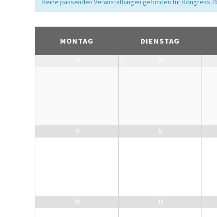
Keine passenden Veranstaltungen gefunden für Kongress. Bit
Kalender
Monatsnavigation
MONTAG
DIENSTAG
28
29
4
5
11
12