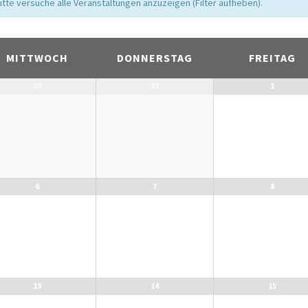
te versuche alle Veranstaltungen anzuzeigen (Filter aufheben).
MITTWOCH
DONNERSTAG
FREITAG
30
31
1
6
7
8
13
14
15