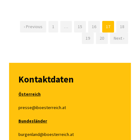
‹ Previous
1
…
15
16
17
18
19
20
Next ›
Kontaktdaten
Österreich
presse@iboesterreich.at
Bundesländer
burgenland@iboesterreich.at