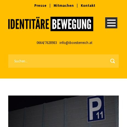
Presse
|
Mitmachen
|
Kontakt
0664/7628983
info@iboesterreich.at