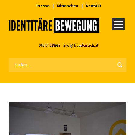
Presse
|
Mitmachen
|
Kontakt
0664/7628983
info@iboesterreich.at