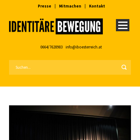
Presse
|
Mitmachen
|
Kontakt
0664/7628983
info@iboesterreich.at