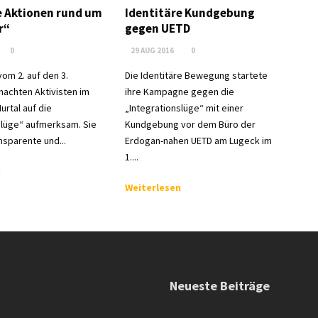
e Aktionen rund um
Identitäre Kundgebung
r“
gegen UETD
0
29 AUG 2016
0
vom 2. auf den 3.
Die Identitäre Bewegung startete
achten Aktivisten im
ihre Kampagne gegen die
urtal auf die
„Integrationslüge“ mit einer
slüge“ aufmerksam. Sie
Kundgebung vor dem Büro der
nsparente und...
Erdogan-nahen UETD am Lugeck im
1....
n
Weiterlesen
Neueste Beiträge