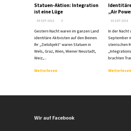
Statuen-Aktion: Integration
Identitär
ist eine Lüge
„Air Powe
09 SEP 2016
0
03 SEP 2016
Gestern Nacht waren im ganzen Land
In der Nacht 
identitäre Aktivisten auf den Beinen.
September m
Ihr „Zielobjekt“ waren Statuen in
steirischen M
Wels, Graz, Wien, Wiener Neustadt,
„Integration
Weiz,...
brachten Tra
Weiterlesen
Weiterlese
Wir auf Facebook