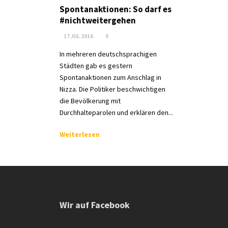
Spontanaktionen: So darf es
#nichtweitergehen
17 JUL 2016
0
In mehreren deutschsprachigen
Städten gab es gestern
Spontanaktionen zum Anschlag in
Nizza. Die Politiker beschwichtigen
die Bevölkerung mit
Durchhalteparolen und erklären den...
Weiterlesen
Wir auf Facebook