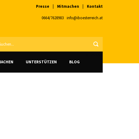
Presse
|
Mitmachen
|
Kontakt
0664/7628983
info@ib
oesterreich.at
VERSAND
MACHEN
UNTERSTÜTZEN
BLOG