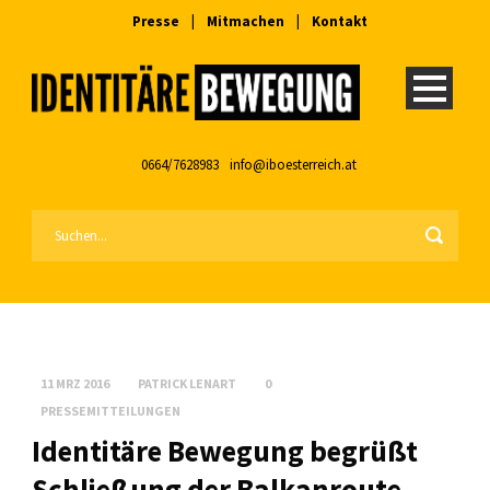
Presse
|
Mitmachen
|
Kontakt
0664/7628983
info@iboesterreich.at
11 MRZ 2016
PATRICK LENART
0
PRESSEMITTEILUNGEN
Identitäre Bewegung begrüßt
Schließung der Balkanroute