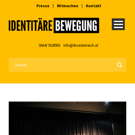
Presse
|
Mitmachen
|
Kontakt
0664/7628983
info@iboesterreich.at