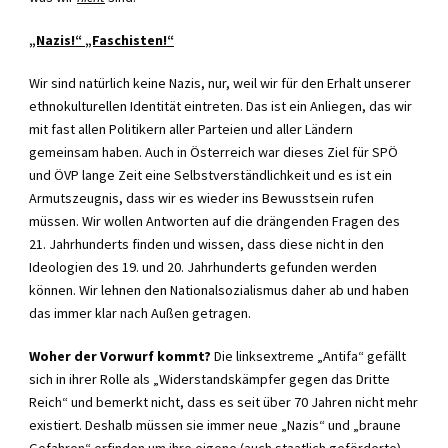
„Nazis!“ „Faschisten!“
Wir sind natürlich keine Nazis, nur, weil wir für den Erhalt unserer
ethnokulturellen Identität eintreten. Das ist ein Anliegen, das wir
mit fast allen Politikern aller Parteien und aller Ländern
gemeinsam haben. Auch in Österreich war dieses Ziel für SPÖ
und ÖVP lange Zeit eine Selbstverständlichkeit und es ist ein
Armutszeugnis, dass wir es wieder ins Bewusstsein rufen
müssen. Wir wollen Antworten auf die drängenden Fragen des
21. Jahrhunderts finden und wissen, dass diese nicht in den
Ideologien des 19. und 20. Jahrhunderts gefunden werden
können. Wir lehnen den Nationalsozialismus daher ab und haben
das immer klar nach Außen getragen.
Woher der Vorwurf kommt?
Die linksextreme „Antifa“ gefällt
sich in ihrer Rolle als „Widerstandskämpfer gegen das Dritte
Reich“ und bemerkt nicht, dass es seit über 70 Jahren nicht mehr
existiert. Deshalb müssen sie immer neue „Nazis“ und „braune
Gefahren“ erfinden um ihre eigene (auch staatlich geförderte)