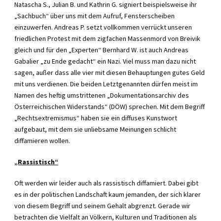
Natascha S., Julian B. und Kathrin G. signiert beispielsweise ihr
„Sachbuch“ über uns mit dem Aufruf, Fensterscheiben
einzuwerfen. Andreas P. setzt vollkommen verrückt unseren
friedlichen Protest mit dem zigfachen Massenmord von Breivik
gleich und für den „Experten“ Bernhard W. ist auch Andreas
Gabalier „zu Ende gedacht“ ein Nazi. Viel muss man dazu nicht
sagen, außer dass alle vier mit diesen Behauptungen gutes Geld
mit uns verdienen. Die beiden Letztgenannten dürfen meist im
Namen des heftig umstrittenen „Dokumentationsarchiv des
Österreichischen Widerstands“ (DÖW) sprechen. Mit dem Begriff
„Rechtsextremismus“ haben sie ein diffuses Kunstwort
aufgebaut, mit dem sie unliebsame Meinungen schlicht
diffamieren wollen.
„Rassistisch“
Oft werden wir leider auch als rassistisch diffamiert. Dabei gibt
es in der politischen Landschaft kaum jemanden, der sich klarer
von diesem Begriff und seinem Gehalt abgrenzt. Gerade wir
betrachten die Vielfalt an Völkern, Kulturen und Traditionen als