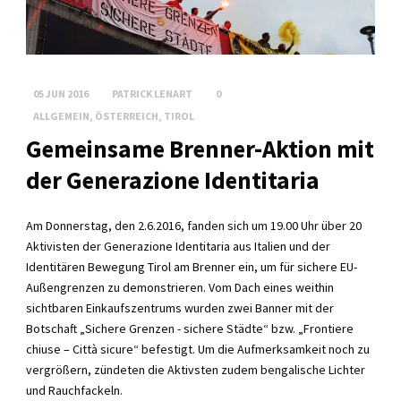
05 JUN 2016
PATRICK LENART
0
ALLGEMEIN
,
ÖSTERREICH
,
TIROL
Gemeinsame Brenner-Aktion mit
der Generazione Identitaria
Am Donnerstag, den 2.6.2016, fanden sich um 19.00 Uhr über 20
Aktivisten der Generazione Identitaria aus Italien und der
Identitären Bewegung Tirol am Brenner ein, um für sichere EU-
Außengrenzen zu demonstrieren. Vom Dach eines weithin
sichtbaren Einkaufszentrums wurden zwei Banner mit der
Botschaft „Sichere Grenzen - sichere Städte“ bzw. „Frontiere
chiuse – Città sicure“ befestigt. Um die Aufmerksamkeit noch zu
vergrößern, zündeten die Aktivsten zudem bengalische Lichter
und Rauchfackeln.