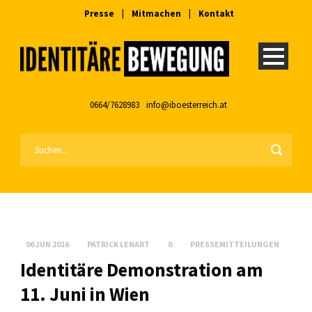
Presse
|
Mitmachen
|
Kontakt
0664/7628983
info@iboesterreich.at
06 JUN 2016
PATRICK LENART
0
PRESSEMITTEILUNGEN
Identitäre Demonstration am
11. Juni in Wien