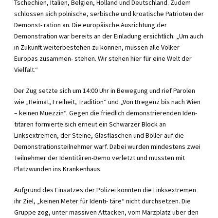
Tschechien, Italien, Belgien, Holland und Deutschland. Zudem
schlossen sich polnische, serbische und kroatische Patrioten der
Demonst- ration an. Die europäische Ausrichtung der
Demonstration war bereits an der Einladung ersichtlich: „Um auch
in Zukunft weiterbestehen zu können, müssen alle Völker
Europas zusammen- stehen. Wir stehen hier für eine Welt der
Vielfalt.“
Der Zug setzte sich um 14:00 Uhr in Bewegung und rief Parolen
wie „Heimat, Freiheit, Tradition“ und „Von Bregenz bis nach Wien
– keinen Muezzin“. Gegen die friedlich demonstrierenden Iden-
titären formierte sich erneut ein Schwarzer Block an
Linksextremen, der Steine, Glasflaschen und Böller auf die
Demonstrationsteilnehmer warf. Dabei wurden mindestens zwei
Teilnehmer der Identitären-Demo verletzt und mussten mit
Platzwunden ins Krankenhaus.
Aufgrund des Einsatzes der Polizei konnten die Linksextremen
ihr Ziel, „keinen Meter für Identi- täre“ nicht durchsetzen. Die
Gruppe zog, unter massiven Attacken, vom Märzplatz über den