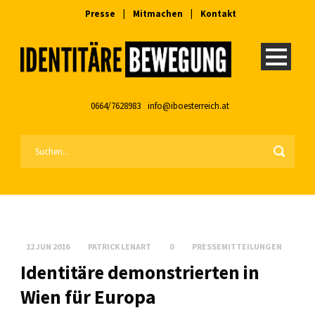
Presse
|
Mitmachen
|
Kontakt
0664/7628983
info@iboesterreich.at
12 JUN 2016
PATRICK LENART
0
PRESSEMITTEILUNGEN
Identitäre demonstrierten in
Wien für Europa