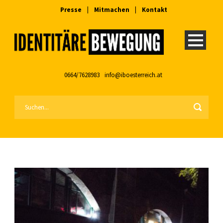
Presse
|
Mitmachen
|
Kontakt
0664/7628983
info@iboesterreich.at