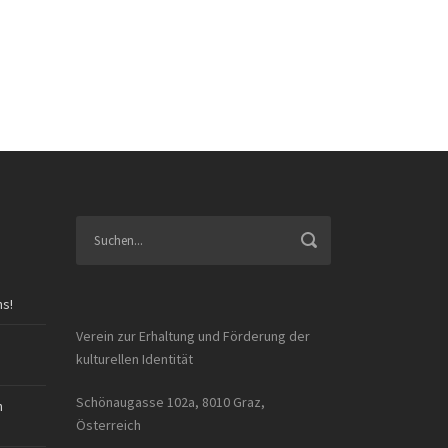
ns!
Verein zur Erhaltung und Förderung der
kulturellen Identität
Schönaugasse 102a, 8010 Graz,
n
Österreich