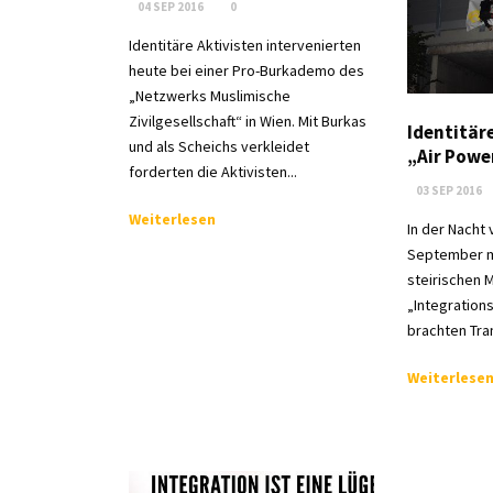
04 SEP 2016
0
Identitäre Aktivisten intervenierten
heute bei einer Pro-Burkademo des
„Netzwerks Muslimische
Zivilgesellschaft“ in Wien. Mit Burkas
Identitär
und als Scheichs verkleidet
„Air Powe
forderten die Aktivisten...
03 SEP 2016
Weiterlesen
In der Nacht 
September m
steirischen M
„Integration
brachten Tra
Weiterlese