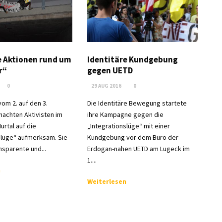
e Aktionen rund um
Identitäre Kundgebung
r“
gegen UETD
0
29 AUG 2016
0
vom 2. auf den 3.
Die Identitäre Bewegung startete
achten Aktivisten im
ihre Kampagne gegen die
urtal auf die
„Integrationslüge“ mit einer
slüge“ aufmerksam. Sie
Kundgebung vor dem Büro der
nsparente und...
Erdogan-nahen UETD am Lugeck im
1....
n
Weiterlesen