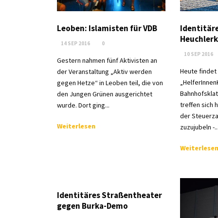
Leoben: Islamisten für VDB
Identitär
Heuchler
14 SEP 2016
0
10 SEP 2016
Gestern nahmen fünf Aktivisten an
Heute findet 
der Veranstaltung „Aktiv werden
„HelferInnen
gegen Hetze“ in Leoben teil, die von
Bahnhofsklat
den Jungen Grünen ausgerichtet
treffen sich 
wurde. Dort ging...
der Steuerza
Weiterlesen
zuzujubeln -..
Weiterlese
Identitäres Straßentheater
gegen Burka-Demo