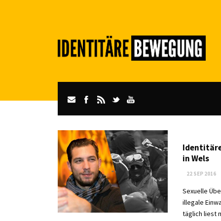
Identitär
in Wels
22 SEP 2016
Sexuelle Übe
illegale Einw
täglich liest