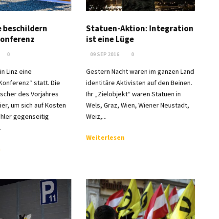
e beschildern
Statuen-Aktion: Integration
konferenz
ist eine Lüge
0
09 SEP 2016
0
in Linz eine
Gestern Nacht waren im ganzen Land
Konferenz“ statt. Die
identitäre Aktivisten auf den Beinen.
scher des Vorjahres
Ihr „Zielobjekt“ waren Statuen in
hier, um sich auf Kosten
Wels, Graz, Wien, Wiener Neustadt,
hler gegenseitig
Weiz,...
.
Weiterlesen
n