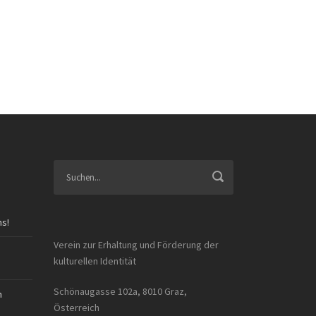
ns!
Verein zur Erhaltung und Förderung der
kulturellen Identität
Schönaugasse 102a, 8010 Graz,
n
Österreich