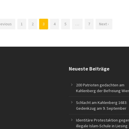
revious
1
2
3
4
5
…
7
Next ›
Neueste Beiträge
200 Patrioten gedachten am
Kahlenberg der Befreiung Wie
Schlacht am Kahlenberg 1683:
Gedenkzug am 9. September
Identitäre Protestaktion gege
illegale Islam-Schule in Liesing