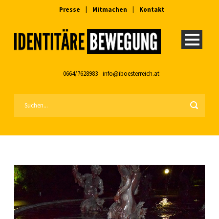
Presse
|
Mitmachen
|
Kontakt
0664/7628983
info@iboesterreich.at