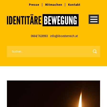
Presse
|
Mitmachen
|
Kontakt
0664/7628983
info@iboesterreich.at