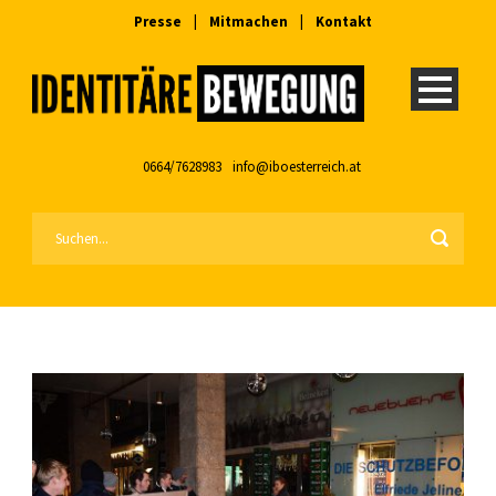
Presse
|
Mitmachen
|
Kontakt
0664/7628983
info@iboesterreich.at