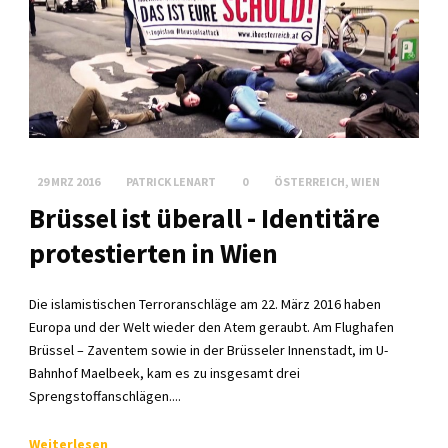
29 MRZ 2016
PATRICK LENART
0
ÖSTERREICH
,
WIEN
Brüssel ist überall - Identitäre
protestierten in Wien
Die islamistischen Terroranschläge am 22. März 2016 haben
Europa und der Welt wieder den Atem geraubt. Am Flughafen
Brüssel – Zaventem sowie in der Brüsseler Innenstadt, im U-
Bahnhof Maelbeek, kam es zu insgesamt drei
Sprengstoffanschlägen....
Weiterlesen