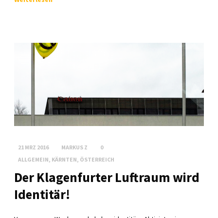
21 MRZ 2016
MARKUS Z
0
ALLGEMEIN
,
KÄRNTEN
,
ÖSTERREICH
Der Klagenfurter Luftraum wird
Identitär!