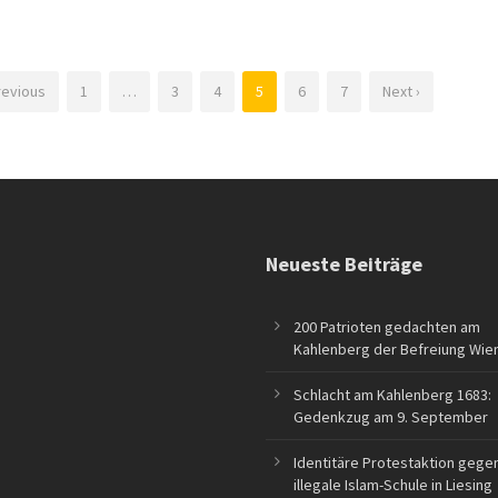
revious
1
…
3
4
5
6
7
Next ›
Neueste Beiträge
200 Patrioten gedachten am
Kahlenberg der Befreiung Wie
Schlacht am Kahlenberg 1683:
Gedenkzug am 9. September
Identitäre Protestaktion gege
illegale Islam-Schule in Liesing