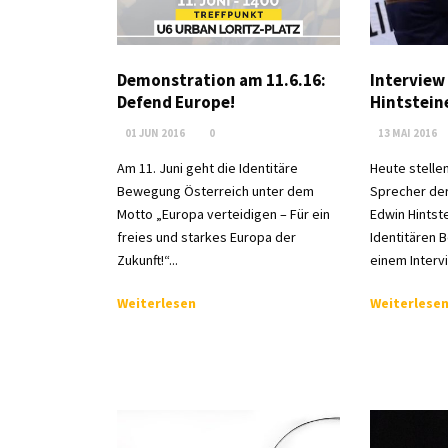
Demonstration am 11.6.16:
Interview
Defend Europe!
Hintstein
01 JUN 2016
0
13 MAI 2016
Am 11. Juni geht die Identitäre
Heute stelle
Bewegung Österreich unter dem
Sprecher der 
Motto „Europa verteidigen – Für ein
Edwin Hintste
freies und starkes Europa der
Identitären 
Zukunft!“...
einem Intervi
Weiterlesen
Weiterlese