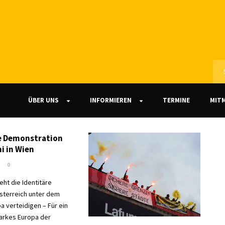
ÜBER UNS
INFORMIEREN
TERMINE
MIT
e Demonstration
i in Wien
0
eht die Identitäre
terreich unter dem
a verteidigen – Für ein
tarkes Europa der