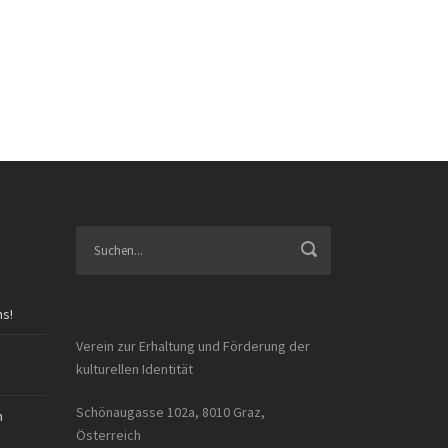
ns!
Verein zur Erhaltung und Förderung der
kulturellen Identität
Schönaugasse 102a, 8010 Graz,
n
Österreich