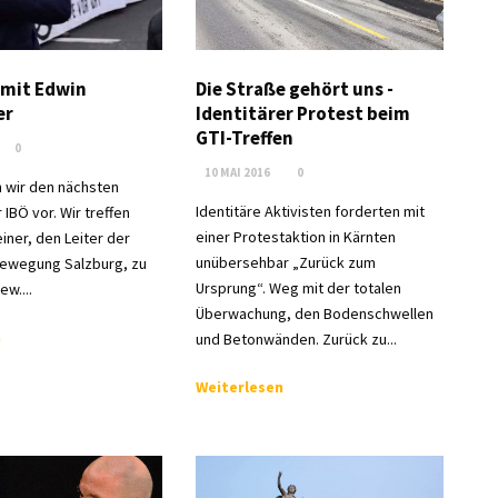
 mit Edwin
Die Straße gehört uns -
er
Identitärer Protest beim
GTI-Treffen
0
10 MAI 2016
0
n wir den nächsten
Identitäre Aktivisten forderten mit
IBÖ vor. Wir treffen
einer Protestaktion in Kärnten
iner, den Leiter der
unübersehbar „Zurück zum
Bewegung Salzburg, zu
Ursprung“. Weg mit der totalen
ew....
Überwachung, den Bodenschwellen
n
und Betonwänden. Zurück zu...
Weiterlesen